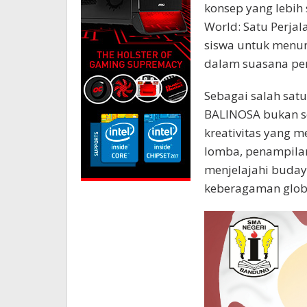
konsep yang lebih
World: Satu Perjal
siswa untuk menun
dalam suasana pen
Sebagai salah sat
BALINOSA bukan se
kreativitas yang 
lomba, penampilan,
menjelajahi buda
keberagaman glob