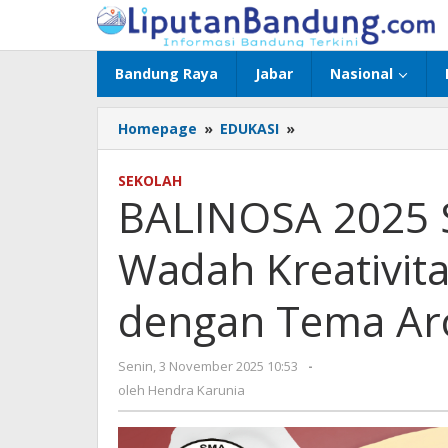
Lewati
ke
konten
Bandung Raya
Jabar
Nasional
Homepage
»
EDUKASI
»
BALINOSA
2025
SMAN
SEKOLAH
1
BALINOSA 2025 
Bandung:
Wadah
Wadah Kreativita
Kreativitas
dan
Inspirasi
dengan Tema Ar
Siswa
dengan
Tema
Senin, 3 November 2025 10:53
oleh
-
Around
Hendra
oleh
Hendra Karunia
the
Karunia
World