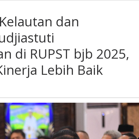
Kelautan dan
udjiastuti
kan
n di RUPST bjb 2025,
inerja Lebih Baik