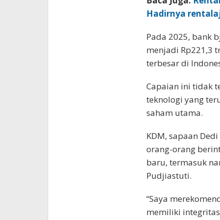
Baca Juga:
Renta
Hadirnya rentala
Pada 2025, bank bj
menjadi Rp221,3 t
terbesar di Indones
Capaian ini tidak
teknologi yang ter
saham utama.
KDM, sapaan Dedi
orang-orang berint
baru, termasuk na
Pudjiastuti.
“Saya merekomend
memiliki integrita