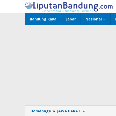
Lewati
ke
konten
Bandung Raya
Jabar
Nasional
Homepage
»
JAWA BARAT
»
Mantan