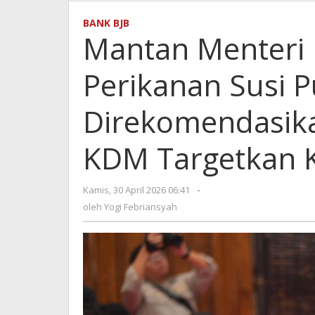
Menteri
Kelautan
BANK BJB
dan
Mantan Menteri 
Perikanan
Susi
Perikanan Susi P
Pudjiastuti
Direkomendasi
di
Direkomendasika
RUPST
bjb
KDM Targetkan K
2025,
KDM
Targetkan
Kamis, 30 April 2026 06:41
oleh
-
Kinerja
Yogi
oleh
Yogi Febriansyah
Lebih
Febriansyah
Baik