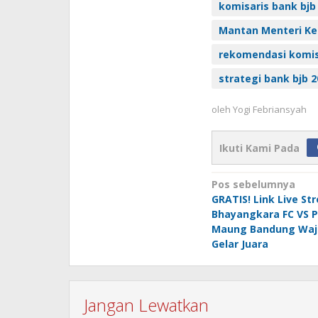
komisaris bank bjb
Mantan Menteri Kel
rekomendasi komis
strategi bank bjb 
oleh
Yogi Febriansyah
Ikuti Kami Pada
Navigasi
Pos sebelumnya
GRATIS! Link Live S
pos
Bhayangkara FC VS P
Maung Bandung Waj
Gelar Juara
Jangan Lewatkan