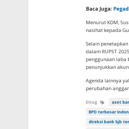
Baca Juga:
Pegada
Menurut KDM, Susi
nasihat kepada G
Selain penetapkan 
dalam RUPST 2025 
penggunaan laba b
penunjukkan akunt
Agenda lainnya ya
perubahan anggar
Ditag
aset ba
BPD terbesar Indon
direksi bank bjb te