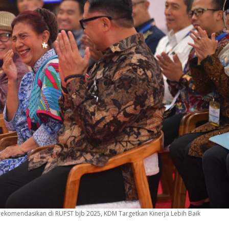
irekomendasikan di RUPST bjb 2025, KDM Targetkan Kinerja Lebih Baik