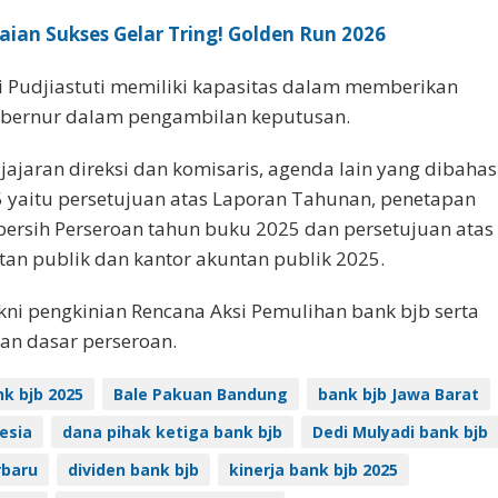
ian Sukses Gelar Tring! Golden Run 2026
 Pudjiastuti memiliki kapasitas dalam memberikan
ubernur dalam pengambilan keputusan.
jajaran direksi dan komisaris, agenda lain yang dibahas
yaitu persetujuan atas Laporan Tahunan, penetapan
ersih Perseroan tahun buku 2025 dan persetujuan atas
an publik dan kantor akuntan publik 2025.
kni pengkinian Rencana Aksi Pemulihan bank bjb serta
an dasar perseroan.
nk bjb 2025
Bale Pakuan Bandung
bank bjb Jawa Barat
esia
dana pihak ketiga bank bjb
Dedi Mulyadi bank bjb
rbaru
dividen bank bjb
kinerja bank bjb 2025