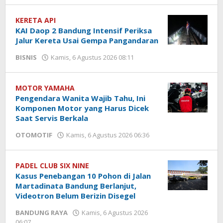
Karunia
KERETA API
KAI Daop 2 Bandung Intensif Periksa
Jalur Kereta Usai Gempa Pangandaran
BISNIS
Kamis, 6 Agustus 2026 08:11
oleh
Hendra
Karunia
MOTOR YAMAHA
Pengendara Wanita Wajib Tahu, Ini
Komponen Motor yang Harus Dicek
Saat Servis Berkala
OTOMOTIF
Kamis, 6 Agustus 2026 06:36
oleh
Hendra
Karunia
PADEL CLUB SIX NINE
Kasus Penebangan 10 Pohon di Jalan
Martadinata Bandung Berlanjut,
Videotron Belum Berizin Disegel
BANDUNG RAYA
Kamis, 6 Agustus 2026
06:07
oleh