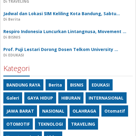
Di TRAVELING
Jadwal dan Lokasi SIM Keliling Kota Bandung, Sabtu…
Di Berita
Respiro Indonesia Luncurkan Lintangnusa, Movement …
Di BISNIS
Prof. Puji Lestari Dorong Dosen Telkom University …
Di EDUKASI
Kategori
BANDUNG RAYA
Berita
BISNIS
EDUKASI
Galeri
GAYA HIDUP
HIBURAN
INTERNASIONAL
JAWA BARAT
NASIONAL
OLAHRAGA
Otomatif
OTOMOTIF
TEKNOLOGI
TRAVELING