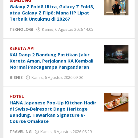
Liputan
SAMSUNG
Galaxy Z Fold8 Ultra, Galaxy Z Fold8,
Bandung
atau Galaxy Z Flip8: Mana HP Lipat
Terbaik Untukmu di 2026?
TEKNOLOGI
Kamis, 6 Agustus 2026 14:05
oleh
Hendra
Karunia
KERETA API
KAI Daop 2 Bandung Pastikan Jalur
Kereta Aman, Perjalanan KA Kembali
Normal Pascagempa Pangandaran
BISNIS
Kamis, 6 Agustus 2026 09:03
oleh
Yogi
Febriansyah
HOTEL
HANA Japanese Pop-Up Kitchen Hadir
di Swiss-Belresort Dago Heritage
Bandung, Tawarkan Signature 8-
Course Omakase
TRAVELING
Kamis, 6 Agustus 2026 08:29
oleh
Hendra