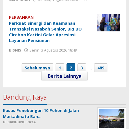
Yogi
Febriansyah
PERBANKAN
Perkuat Sinergi dan Keamanan
Transaksi Nasabah Senior, BRI BO
Cirebon Kartini Gelar Apresiasi
Layanan Pensiunan
BISNIS
Senin, 3 Agustus 2026 18:49
oleh
Hendra
Karunia
Sebelumnya
1
2
3
…
489
Bandung Raya
Kasus Penebangan 10 Pohon di Jalan
Martadinata Ban…
Di BANDUNG RAYA