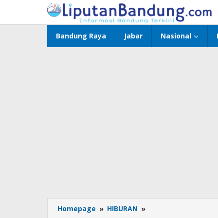
Lewati
ke
konten
Bandung Raya
Jabar
Nasional
Homepage
»
HIBURAN
»
Jadwal