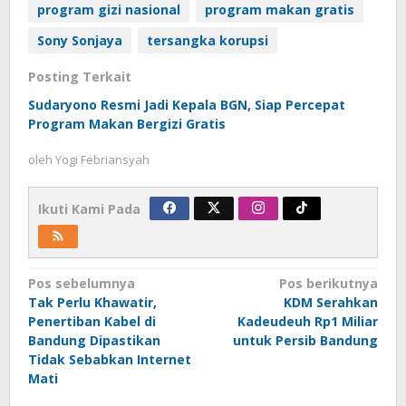
program gizi nasional
program makan gratis
Sony Sonjaya
tersangka korupsi
Posting Terkait
Sudaryono Resmi Jadi Kepala BGN, Siap Percepat
Program Makan Bergizi Gratis
oleh
Yogi Febriansyah
Ikuti Kami Pada
Navigasi
Pos sebelumnya
Pos berikutnya
Tak Perlu Khawatir,
KDM Serahkan
pos
Penertiban Kabel di
Kadeudeuh Rp1 Miliar
Bandung Dipastikan
untuk Persib Bandung
Tidak Sebabkan Internet
Mati