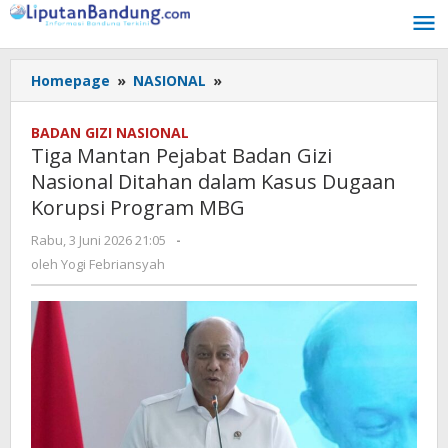
Lewati
ke
konten
Homepage
»
NASIONAL
»
Tiga
Mantan
Pejabat
BADAN GIZI NASIONAL
Badan
Tiga Mantan Pejabat Badan Gizi
Gizi
Nasional Ditahan dalam Kasus Dugaan
Nasional
Korupsi Program MBG
Ditahan
dalam
Rabu, 3 Juni 2026 21:05
oleh
-
Kasus
Yogi
oleh
Yogi Febriansyah
Dugaan
Febriansyah
Korupsi
Program
MBG