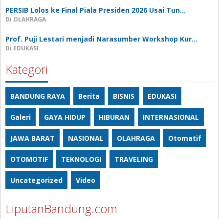
PERSIB Lolos ke Final Piala Presiden 2026 Usai Tun…
Di OLAHRAGA
Prof. Puji Lestari menjadi Narasumber Workshop Kur…
Di EDUKASI
Kategori
BANDUNG RAYA
Berita
BISNIS
EDUKASI
Galeri
GAYA HIDUP
HIBURAN
INTERNASIONAL
JAWA BARAT
NASIONAL
OLAHRAGA
Otomatif
OTOMOTIF
TEKNOLOGI
TRAVELING
Uncategorized
Video
LiputanBandung.com