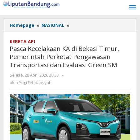
Lewati
ke
konten
Homepage
»
NASIONAL
»
Pasca
Kecelakaan
KA
KERETA API
di
Pasca Kecelakaan KA di Bekasi Timur,
Bekasi
Pemerintah Perketat Pengawasan
Timur,
Transportasi dan Evaluasi Green SM
Pemerintah
Perketat
Selasa, 28 April 2026 20:33
oleh
-
Pengawasan
Yogi
oleh
Yogi Febriansyah
Transportasi
Febriansyah
dan
Evaluasi
Green
SM