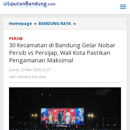
Lewati
ke
konten
Homepage
»
BANDUNG RAYA
»
30
Kecamatan
di
PERSIB
Bandung
30 Kecamatan di Bandung Gelar Nobar
Gelar
Persib vs Persijap, Wali Kota Pastikan
Nobar
Pengamanan Maksimal
Persib
vs
Jumat, 22 Mei 2026 22:37
oleh
-
Persijap,
Hendra
oleh
Hendra Karunia
Wali
Karunia
Kota
Pastikan
Pengamanan
Maksimal