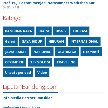
Prof. Puji Lestari menjadi Narasumber Workshop Kur…
Di EDUKASI
Kategori
BANDUNG RAYA
Berita
BISNIS
EDUKASI
Galeri
GAYA HIDUP
HIBURAN
INTERNASIONAL
JAWA BARAT
NASIONAL
OLAHRAGA
Otomatif
OTOMOTIF
TEKNOLOGI
TRAVELING
Uncategorized
Video
LiputanBandung.com
Info Media Partner Dan Iklan
Pedoman Media Siber